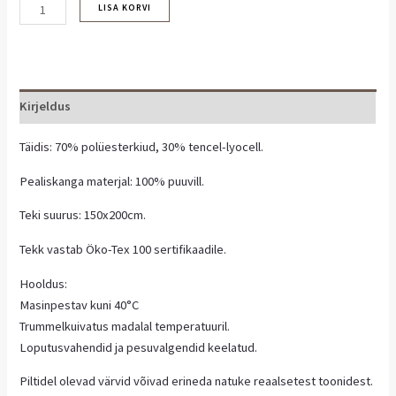
LISA KORVI
Kirjeldus
Täidis: 70% polüesterkiud, 30% tencel-lyocell.
Pealiskanga materjal: 100% puuvill.
Teki suurus: 150x200cm.
Tekk vastab Öko-Tex 100 sertifikaadile.
Hooldus:
Masinpestav kuni 40°C
Trummelkuivatus madalal temperatuuril.
Loputusvahendid ja pesuvalgendid keelatud.
Piltidel olevad värvid võivad erineda natuke reaalsetest toonidest.