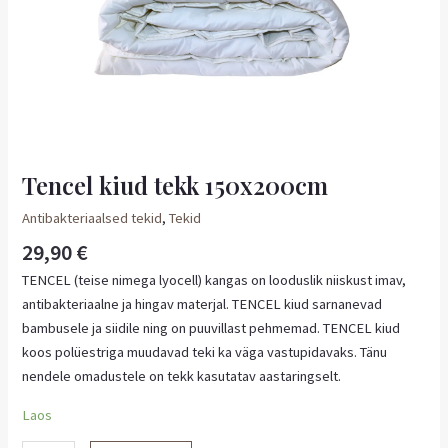
Tencel kiud tekk 150x200cm
Antibakteriaalsed tekid
,
Tekid
29,90
€
TENCEL (teise nimega lyocell) kangas on looduslik niiskust imav,
antibakteriaalne ja hingav materjal. TENCEL kiud sarnanevad
bambusele ja siidile ning on puuvillast pehmemad. TENCEL kiud
koos polüestriga muudavad teki ka väga vastupidavaks. Tänu
nendele omadustele on tekk kasutatav aastaringselt.
Laos