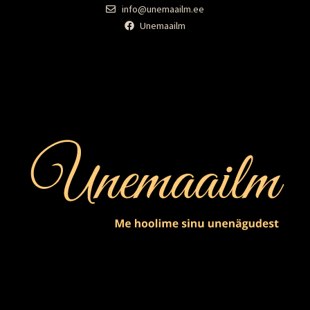
info@unemaailm.ee
Unemaailm