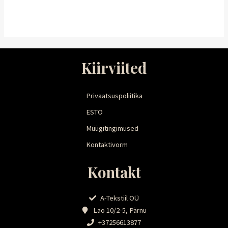
Kiirviited
Privaatsuspoliitika
ESTO
Müügitingimused
Kontaktivorm
Kontakt
A-Tekstiil OÜ
Lao 10/2-5, Pärnu
+37256613877