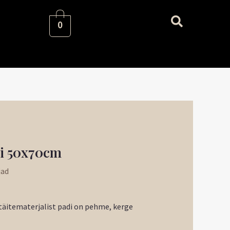
0
gune
i 50x70cm
jad
€.
täitematerjalist padi on pehme, kerge