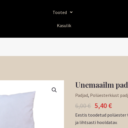
Tooted
Kasulik
Algne
Prae
Unemaailm pad
Unemaailm
hind
hind
padi
Padjad
,
Polüesterkiust pad
oli:
on:
50x70cm
5,40
€
6,00 €.
5,40 
6,00
€
kogus
Eestis toodetud polüester 
ja lihtsasti hooldatav.