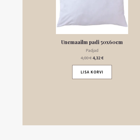
Unemaailm padi 50x60cm
Padjad
4,80
€
4,32
€
LISA KORVI