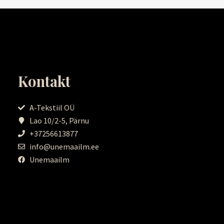
Kontakt
A-Tekstiil OÜ
Lao 10/2-5, Pärnu
+37256613877
info@unemaailm.ee
Unemaailm