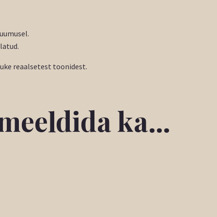
uumusel.
latud.
tuke reaalsetest toonidest.
b meeldida ka…