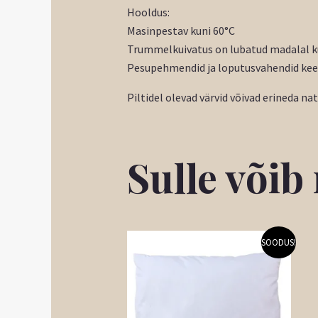
Hooldus:
Masinpestav kuni 60°C
Trummelkuivatus on lubatud madalal k
Pesupehmendid ja loputusvahendid kee
Piltidel olevad värvid võivad erineda na
Sulle või
Algne
Praegune
SOODUS!
hind
hind
oli:
on:
4,80 €.
4,32 €.