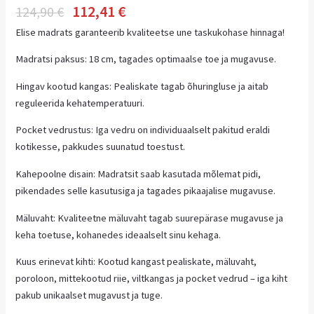
112,41
€
124,90
€
Elise madrats garanteerib kvaliteetse une taskukohase hinnaga!
Madratsi paksus: 18 cm, tagades optimaalse toe ja mugavuse.
Hingav kootud kangas: Pealiskate tagab õhuringluse ja aitab
reguleerida kehatemperatuuri.
Pocket vedrustus: Iga vedru on individuaalselt pakitud eraldi
kotikesse, pakkudes suunatud toestust.
Kahepoolne disain: Madratsit saab kasutada mõlemat pidi,
pikendades selle kasutusiga ja tagades pikaajalise mugavuse.
Mäluvaht: Kvaliteetne mäluvaht tagab suurepärase mugavuse ja
keha toetuse, kohanedes ideaalselt sinu kehaga.
Kuus erinevat kihti: Kootud kangast pealiskate, mäluvaht,
poroloon, mittekootud riie, viltkangas ja pocket vedrud – iga kiht
pakub unikaalset mugavust ja tuge.