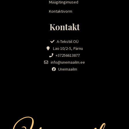
Müügitingimused
Kontaktivorm
Kontakt
A-Tekstiil OÜ
Lao 10/2-5, Pärnu
+37256613877
info@unemaailm.ee
Unemaailm