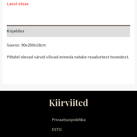
Laost otsas
Kirjeldus
Suurus: 90x200x18cm
Piltidel olevad värvid võivad erineda natuke reaalsetest toonidest.
Kiirviited
Privaatsuspoliitika
ESTO