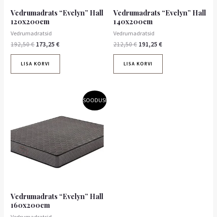
Vedrumadrats “Evelyn” Hall
Vedrumadrats “Evelyn” Hall
120x200cm
140x200cm
Vedrumadratsid
Vedrumadratsid
192,50
€
173,25
€
212,50
€
191,25
€
LISA KORVI
LISA KORVI
Algne
Praegune
SOODUS!
hind
hind
oli:
on:
232,90 €.
209,61 €.
Vedrumadrats “Evelyn” Hall
160x200cm
Vedrumadratsid