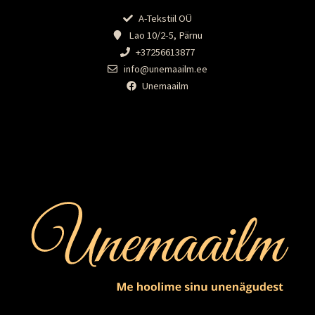
A-Tekstiil OÜ
Lao 10/2-5, Pärnu
+37256613877
info@unemaailm.ee
Unemaailm