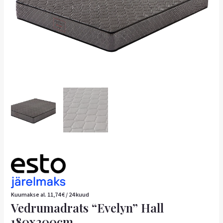
Kuumakse al.
11,74
€
/ 24 kuud
Vedrumadrats “Evelyn” Hall
180x200cm