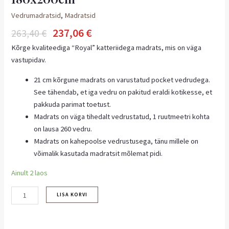
Vedrumadratsid
,
Madratsid
237,06
€
263,40
€
Kõrge kvaliteediga “Royal” katteriidega madrats, mis on väga
vastupidav.
21 cm kõrgune madrats on varustatud pocket vedrudega.
See tähendab, et iga vedru on pakitud eraldi kotikesse, et
pakkuda parimat toetust.
Madrats on väga tihedalt vedrustatud, 1 ruutmeetri kohta
on lausa 260 vedru.
Madrats on kahepoolse vedrustusega, tänu millele on
võimalik kasutada madratsit mõlemat pidi.
Ainult 2 laos
LISA KORVI