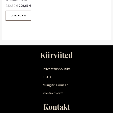
232,90
€
209,61
€
LISA KORVI
Kiirviited
Privaatsuspoliitika
ESTO
Müügitingimused
Kontaktivorm
Kontakt