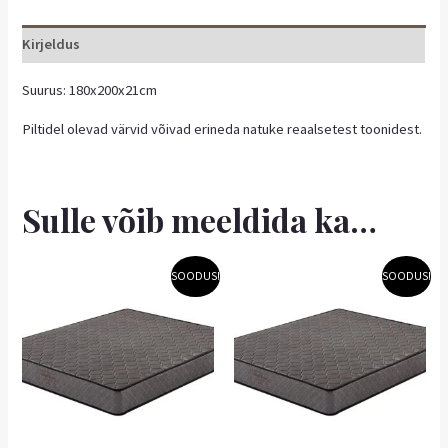
Kirjeldus
Suurus: 180x200x21cm
Piltidel olevad värvid võivad erineda natuke reaalsetest toonidest.
Sulle võib meeldida ka…
Algne
Praegune
Algne
Praegune
SOODUS!
SOODUS!
hind
hind
hind
hind
oli:
on:
oli:
on:
192,50 €.
173,25 €.
212,50 €.
191,25 €.