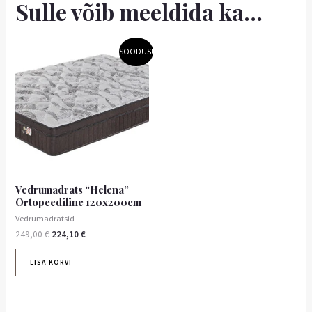
Sulle võib meeldida ka…
Algne
Praegune
SOODUS!
hind
hind
oli:
on:
249,00 €.
224,10 €.
Vedrumadrats “Helena”
Ortopeediline 120x200cm
Vedrumadratsid
249,00
€
224,10
€
LISA KORVI