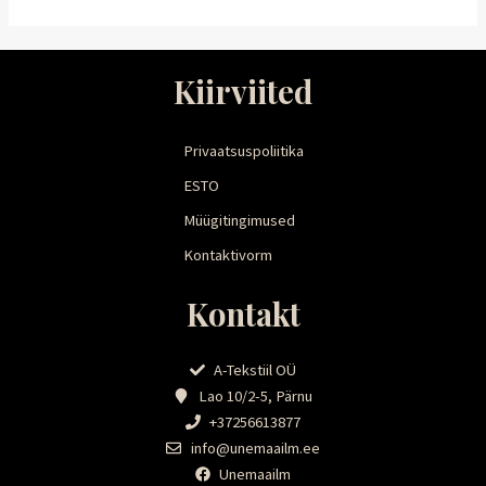
Kiirviited
Privaatsuspoliitika
ESTO
Müügitingimused
Kontaktivorm
Kontakt
A-Tekstiil OÜ
Lao 10/2-5, Pärnu
+37256613877
info@unemaailm.ee
Unemaailm