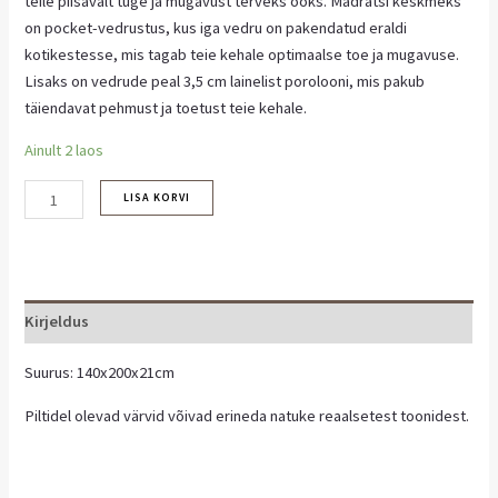
teile piisavalt tuge ja mugavust terveks ööks. Madratsi keskmeks
on pocket-vedrustus, kus iga vedru on pakendatud eraldi
kotikestesse, mis tagab teie kehale optimaalse toe ja mugavuse.
Lisaks on vedrude peal 3,5 cm lainelist porolooni, mis pakub
täiendavat pehmust ja toetust teie kehale.
Ainult 2 laos
LISA KORVI
Kirjeldus
Suurus: 140x200x21cm
Piltidel olevad värvid võivad erineda natuke reaalsetest toonidest.