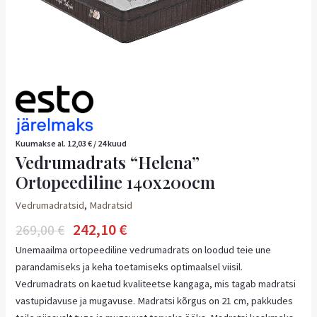
Kuumakse al.
12,03
€
/ 24 kuud
Vedrumadrats “Helena”
Ortopeediline 140x200cm
Vedrumadratsid
,
Madratsid
242,10
€
269,00
€
Unemaailma ortopeediline vedrumadrats on loodud teie une
parandamiseks ja keha toetamiseks optimaalsel viisil.
Vedrumadrats on kaetud kvaliteetse kangaga, mis tagab madratsi
vastupidavuse ja mugavuse. Madratsi kõrgus on 21 cm, pakkudes