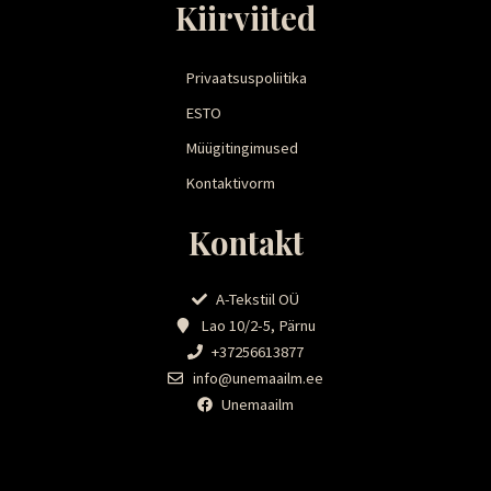
Kiirviited
Privaatsuspoliitika
ESTO
Müügitingimused
Kontaktivorm
Kontakt
A-Tekstiil OÜ
Lao 10/2-5, Pärnu
+37256613877
info@unemaailm.ee
Unemaailm