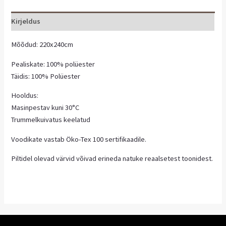
Kirjeldus
Mõõdud: 220x240cm
Pealiskate: 100% polüester
Täidis: 100% Polüester
Hooldus:
Masinpestav kuni 30°C
Trummelkuivatus keelatud
Voodikate vastab Öko-Tex 100 sertifikaadile.
Piltidel olevad värvid võivad erineda natuke reaalsetest toonidest.