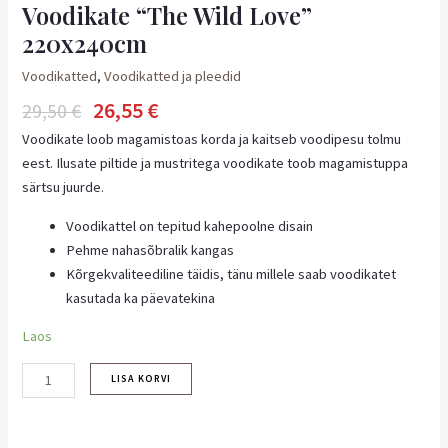
Voodikate “The Wild Love”
220x240cm
Voodikatted
,
Voodikatted ja pleedid
26,55
€
29,50
€
Voodikate loob magamistoas korda ja kaitseb voodipesu tolmu
eest. Ilusate piltide ja mustritega voodikate toob magamistuppa
särtsu juurde.
Voodikattel on tepitud kahepoolne disain
Pehme nahasõbralik kangas
Kõrgekvaliteediline täidis, tänu millele saab voodikatet
kasutada ka päevatekina
Laos
LISA KORVI