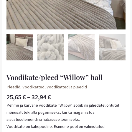
Voodikate/pleed “Willow” hall
Pleedid
,
Voodikatted
,
Voodikatted ja pleedid
25,65
€
–
32,94
€
Pehme ja karvane voodikate “Willow” sobib nii jahedatel õhtutel
mõnusalt teki alla pugemiseks, kui ka magamistoa
sisustuselemendina hubasuse loomiseks.
Voodikate on kahepoolne. Esimene pool on valmistatud