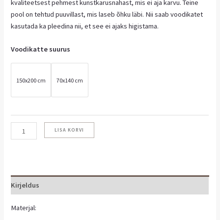
kvaliteetsest pehmest kunstkarusnahast, mis ei aja karvu. Teine
pool on tehtud puuvillast, mis laseb õhku läbi. Nii saab voodikatet
kasutada ka pleedina nii, et see ei ajaks higistama.
Voodikatte suurus
150x200 cm
70x140 cm
LISA KORVI
Kirjeldus
Materjal: