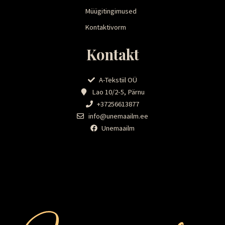
Müügitingimused
Kontaktivorm
Kontakt
A-Tekstiil OÜ
Lao 10/2-5, Pärnu
+37256613877
info@unemaailm.ee
Unemaailm