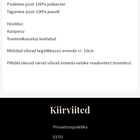
Pealmine pool: 100% polüester
Tagumine pool: 100% puuvill
Hooldus:
Käsipesu
Trummelkuivatus keelatud.
Mõõdud võivad tegelikkuses erineda +/- 10cm
Piltidel olevad värvid võivad erineda natuke reaalsetest toonidest.
Kiirviited
Privaatsuspoliitika
ESTO