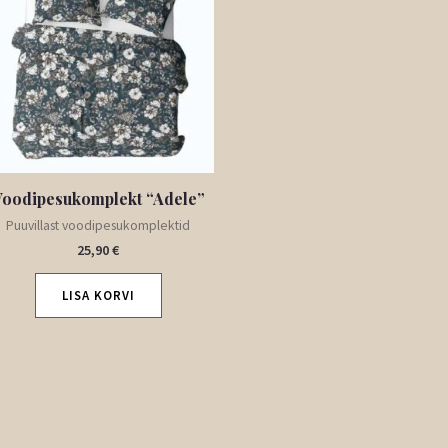
Voodipesukomplekt “Adele”
Puuvillast voodipesukomplektid
25,90
€
LISA KORVI