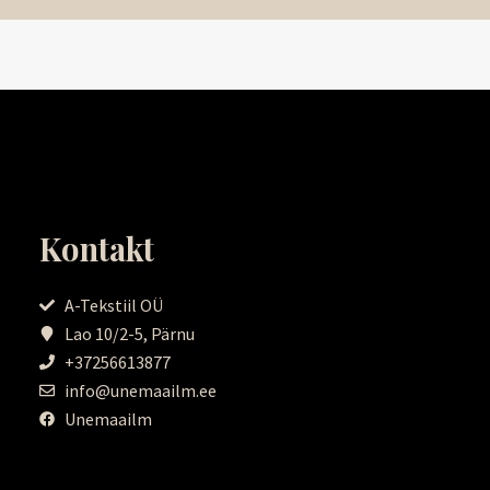
Kontakt
A-Tekstiil OÜ
Lao 10/2-5, Pärnu
+37256613877
info@unemaailm.ee
Unemaailm