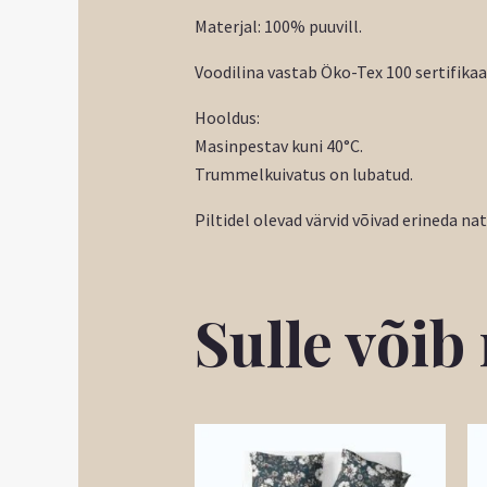
Materjal: 100% puuvill.
Voodilina vastab Öko-Tex 100 sertifikaa
Hooldus:
Masinpestav kuni 40°C.
Trummelkuivatus on lubatud.
Piltidel olevad värvid võivad erineda na
Sulle või
Hinnavahemik:
Sellel
2,55 €
tootel
kuni