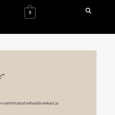
0
e”
on valmistatud nahasõbralikust ja