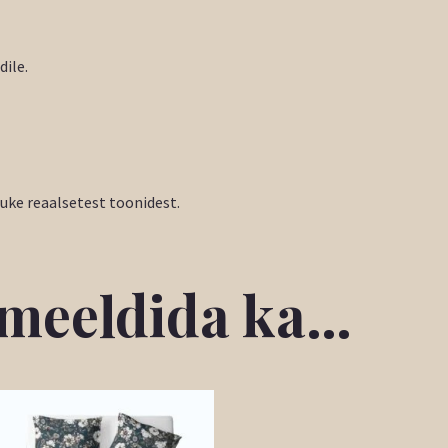
dile.
tuke reaalsetest toonidest.
b meeldida ka…