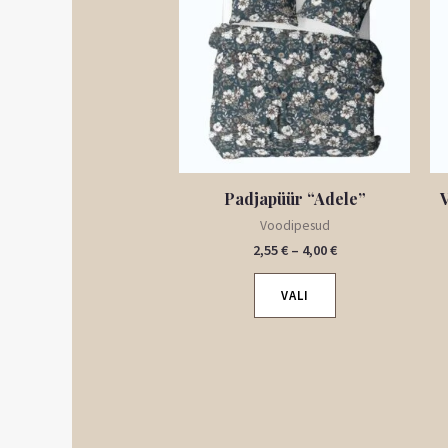
4,00 €
on
mitu
varianti.
Valikuid
saab
teha
tootelehel.
Padjapüür “Adele”
Voodipesud
2,55
€
–
4,00
€
VALI