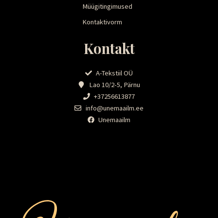
Müügitingimused
Kontaktivorm
Kontakt
A-Tekstiil OÜ
Lao 10/2-5, Pärnu
+37256613877
info@unemaailm.ee
Unemaailm