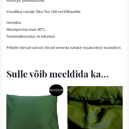
Materjal: puuvillasatiin.
Voodilina vastab Öko-Tex 100 sertifikaadile.
Hooldus:
Masinpestav kuni 40°C.
Trummelkuivatus on lubatud.
Piltidel olevad värvid võivad erineda natuke reaalsetest toonidest.
Sulle võib meeldida ka…
Hinnavahemik:
Sellel
SOODUS!
4,41 €
tootel
kuni
on
5,31 €
mitu
varianti.
Valikuid