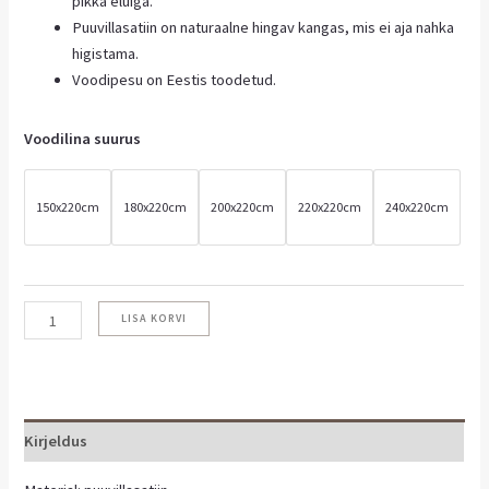
pikka eluiga.
Puuvillasatiin on naturaalne hingav kangas, mis ei aja nahka
higistama.
Voodipesu on Eestis toodetud.
Voodilina suurus
150x220cm
180x220cm
200x220cm
220x220cm
240x220cm
LISA KORVI
Kirjeldus