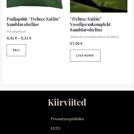
saab
teha
tootelehel.
Padjapüür “Deluxe Satiin”
“Deluxe Satiin”
Samblaroheline
Voodipesukomplekt
Samblaroheline
Voodipesud
Satiinist voodipesukomplektid
4,41
€
–
5,31
€
57,00
€
VALI
LISA KORVI
Kiirviited
Privaatsuspoliitika
ESTO