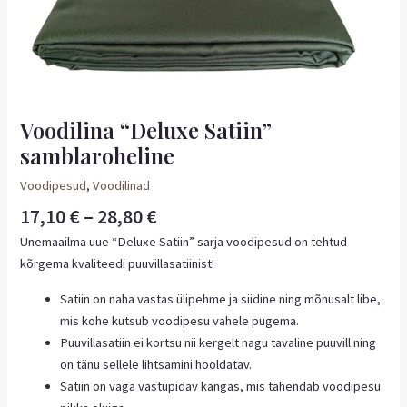
Voodilina “Deluxe Satiin”
samblaroheline
Voodipesud
,
Voodilinad
17,10
€
–
28,80
€
Unemaailma uue “Deluxe Satiin” sarja voodipesud on tehtud
kõrgema kvaliteedi puuvillasatiinist!
Satiin on naha vastas ülipehme ja siidine ning mõnusalt libe,
mis kohe kutsub voodipesu vahele pugema.
Puuvillasatiin ei kortsu nii kergelt nagu tavaline puuvill ning
on tänu sellele lihtsamini hooldatav.
Satiin on väga vastupidav kangas, mis tähendab voodipesu