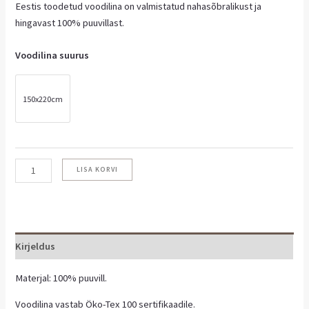
Eestis toodetud voodilina on valmistatud nahasõbralikust ja
hingavast 100% puuvillast.
Voodilina suurus
150x220cm
LISA KORVI
Kirjeldus
Materjal: 100% puuvill.
Voodilina vastab Öko-Tex 100 sertifikaadile.