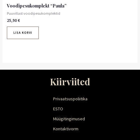
Voodipesukomplekt “Paula”
Puuvillast voodipesukomplektid
25,90
€
LISA KORVI
Kiirviited
Privaatsuspoliitika
ESTO
Müügitingimused
Kontaktivorm