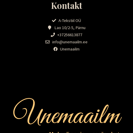
Kontakt
A-Tekstiil OÜ
Lao 10/2-5, Pärnu
+37256613877
info@unemaailm.ee
Unemaailm