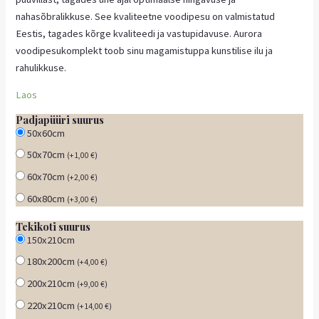
nahasõbralikkuse. See kvaliteetne voodipesu on valmistatud
Eestis, tagades kõrge kvaliteedi ja vastupidavuse. Aurora
voodipesukomplekt toob sinu magamistuppa kunstilise ilu ja
rahulikkuse.
Laos
Padjapüüri suurus
50x60cm
50x70cm
(
+
1,00
€
)
60x70cm
(
+
2,00
€
)
60x80cm
(
+
3,00
€
)
Tekikoti suurus
150x210cm
180x200cm
(
+
4,00
€
)
200x210cm
(
+
9,00
€
)
220x210cm
(
+
14,00
€
)