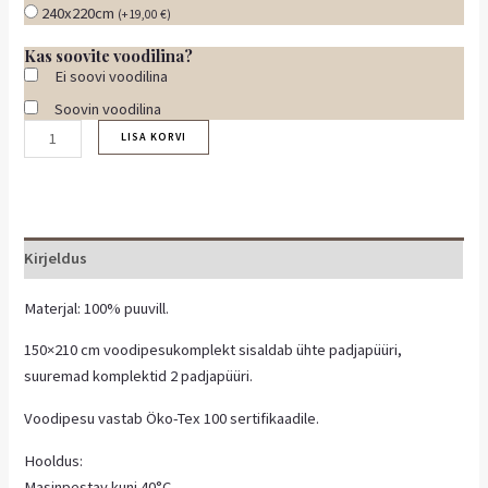
240x220cm
(
+
19,00
€
)
Kas soovite voodilina?
Ei soovi voodilina
Soovin voodilina
LISA KORVI
Kirjeldus
Materjal: 100% puuvill.
150×210 cm voodipesukomplekt sisaldab ühte padjapüüri,
suuremad komplektid 2 padjapüüri.
Voodipesu vastab Öko-Tex 100 sertifikaadile.
Hooldus:
Masinpestav kuni 40°C.