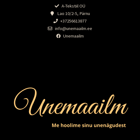
A-Tekstiil OÜ
Lao 10/2-5, Pärnu
+37256613877
info@unemaailm.ee
Unemaailm