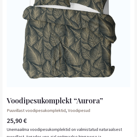
Voodipesukomplekt “Aurora”
Puuvillast voodipesukomplektid
,
Voodipesud
25,90
€
Unemaailma voodipesukomplektid on valmistatud naturaalsest
puuvillast, tagades une ajal optimaalse hingavuse ja