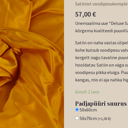
Satiinist voodipesukomple
57,00
€
Unemaailma uue “Deluxe Sa
kõrgema kvaliteedi puuvilla
Satiin on naha vastas ülipe
kohe kutsub voodipesu vahe
kergelt nagu tavaline puuvi
hooldatav. Satiin on väga 
voodipesu pikka eluiga. Puu
kangas, mis ei aja nahka h
Ainult 2 laos
Padjapüüri suurus
50x60cm
50x70cm
(
+
1,00
€
)