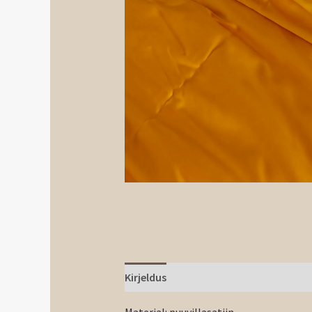
Kirjeldus
Materjal: puuvillasatiin.