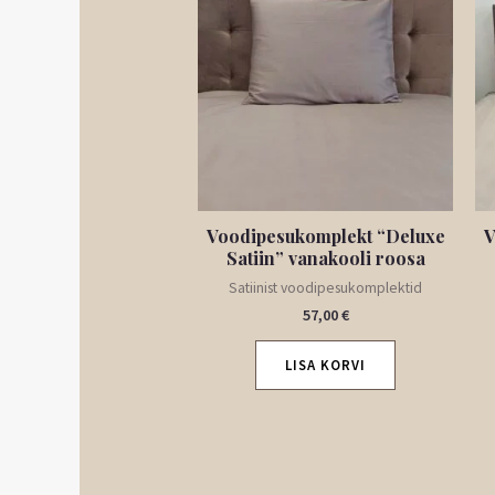
Voodipesukomplekt “Deluxe
V
Satiin” vanakooli roosa
Satiinist voodipesukomplektid
57,00
€
LISA KORVI