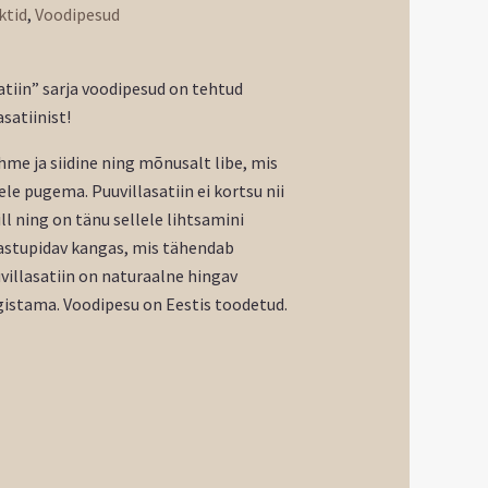
ktid
,
Voodipesud
tiin” sarja voodipesud on tehtud
satiinist!
hme ja siidine ning mõnusalt libe, mis
le pugema. Puuvillasatiin ei kortsu nii
ll ning on tänu sellele lihtsamini
vastupidav kangas, mis tähendab
villasatiin on naturaalne hingav
igistama. Voodipesu on Eestis toodetud.