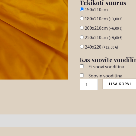
Tekikoti suurus
150x210cm
180x210cm
(
+
3,00
€
)
200x210cm
(
+
6,00
€
)
220x210cm
(
+
9,00
€
)
240x220
(
+
13,00
€
)
Kas soovite voodili
Ei soovi voodilina
Soovin voodilina
LISA KORVI