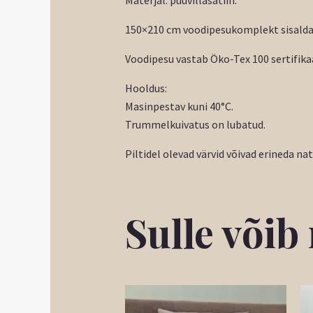
150×210 cm voodipesukomplekt sisaldab
Voodipesu vastab Öko-Tex 100 sertifikaa
Hooldus:
Masinpestav kuni 40°C.
Trummelkuivatus on lubatud.
Piltidel olevad värvid võivad erineda na
Sulle või