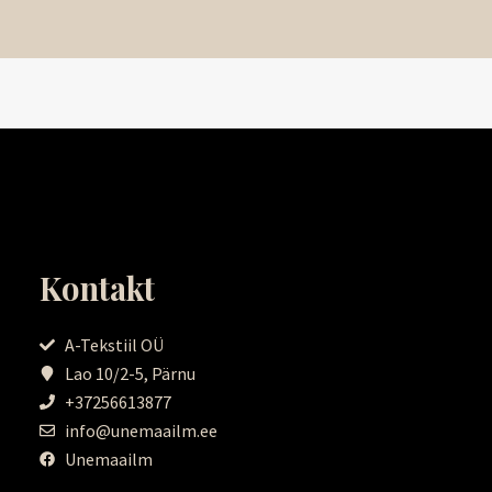
Kontakt
A-Tekstiil OÜ
Lao 10/2-5, Pärnu
+37256613877
info@unemaailm.ee
Unemaailm