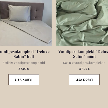
oodipesukomplekt “Deluxe
Voodipesukomplekt “Delu
Satiin” hall
Satiin” münt
Satiinist voodipesukomplektid
Satiinist voodipesukomplektid
57,00
€
57,00
€
LISA KORVI
LISA KORVI