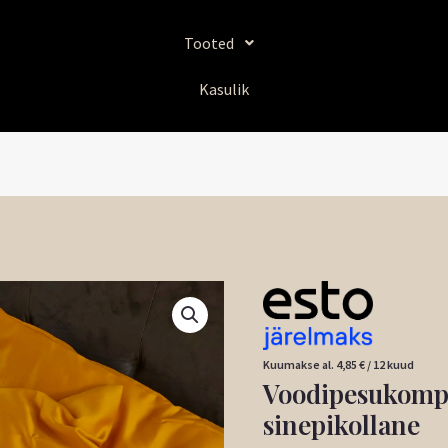
Tooted
Kasulik
Voodipesukomplekt
"Deluxe
Satiin"
Kuumakse al.
4,85
€
/ 12 kuud
sinepikollane
Voodipesukompl
kogus
sinepikollane