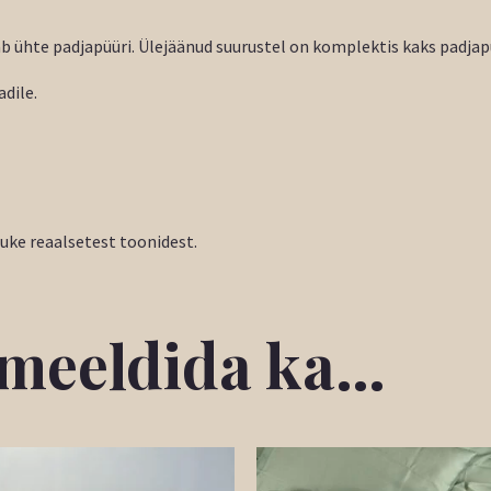
 ühte padjapüüri. Ülejäänud suurustel on komplektis kaks padjapü
dile.
tuke reaalsetest toonidest.
b meeldida ka…