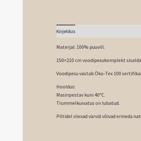
Kirjeldus
Materjal: 100% puuvill.
150×210 cm voodipesukomplekt sisaldab
Voodipesu vastab Öko-Tex 100 sertifikaa
Hooldus:
Masinpestav kuni 40°C.
Trummelkuivatus on lubatud.
Piltidel olevad värvid võivad erineda na