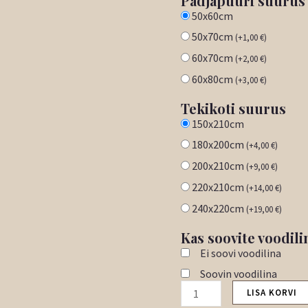
Padjapüüri suurus
50x60cm
50x70cm
(
+
1,00
€
)
60x70cm
(
+
2,00
€
)
60x80cm
(
+
3,00
€
)
Tekikoti suurus
150x210cm
180x200cm
(
+
4,00
€
)
200x210cm
(
+
9,00
€
)
220x210cm
(
+
14,00
€
)
240x220cm
(
+
19,00
€
)
Kas soovite voodili
Ei soovi voodilina
Soovin voodilina
LISA KORVI