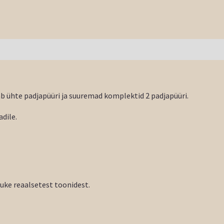
 ühte padjapüüri ja suuremad komplektid 2 padjapüüri.
dile.
tuke reaalsetest toonidest.