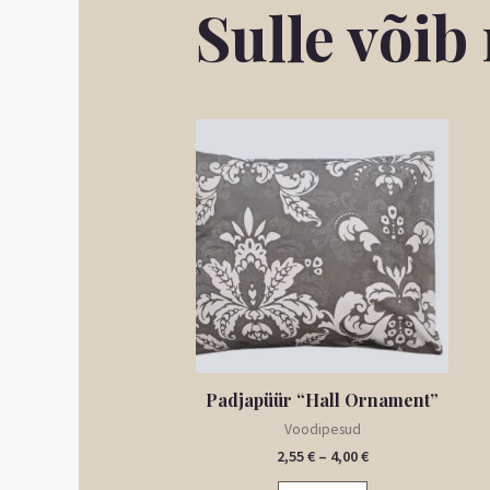
Sulle või
Hinnavahemik:
Sellel
2,55 €
tootel
kuni
4,00 €
on
mitu
varianti.
Valikuid
saab
teha
tootelehel.
Padjapüür “Hall Ornament”
Voodipesud
2,55
€
–
4,00
€