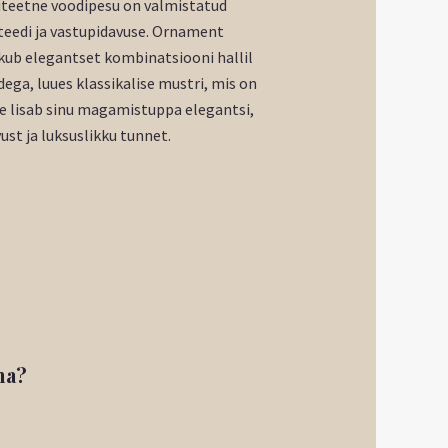
liteetne voodipesu on valmistatud
iteedi ja vastupidavuse. Ornament
kub elegantset kombinatsiooni hallil
ega, luues klassikalise mustri, mis on
ee lisab sinu magamistuppa elegantsi,
st ja luksuslikku tunnet.
na?