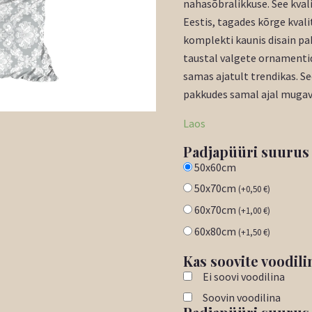
nahasõbralikkuse. See kva
Eestis, tagades kõrge kval
komplekti kaunis disain pa
taustal valgete ornamentid
samas ajatult trendikas. S
pakkudes samal ajal mugavu
Laos
Padjapüüri suurus
50x60cm
50x70cm
(
+
0,50
€
)
60x70cm
(
+
1,00
€
)
60x80cm
(
+
1,50
€
)
Kas soovite voodili
Ei soovi voodilina
Soovin voodilina