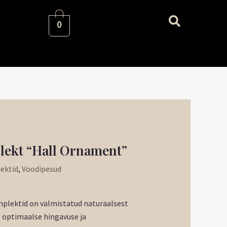
0
lekt “Hall Ornament”
ektid
,
Voodipesud
lektid on valmistatud naturaalsest
l optimaalse hingavuse ja