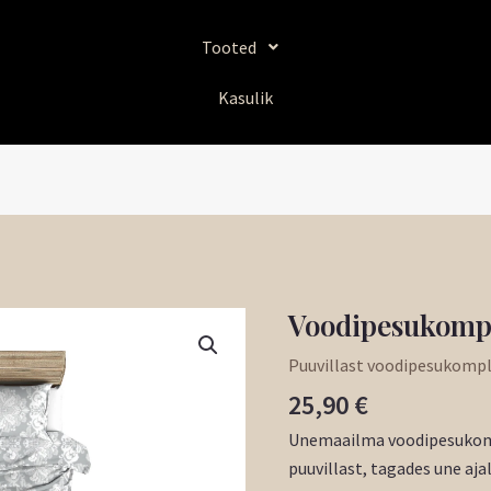
Tooted
Kasulik
Voodipesukomp
Voodipesukomplekt
"Hall
Puuvillast voodipesukompl
Ornament"
25,90
€
kogus
Unemaailma voodipesukomp
puuvillast, tagades une aja