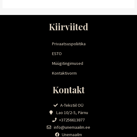
Kiirviited
Privaatsuspoliitika
ESTO
Müügitingimused
Kontaktivorm
Kontakt
A-Tekstiil OÜ
Lao 10/2-5, Pärnu
+37256613877
info@unemaailm.ee
Unemaailm