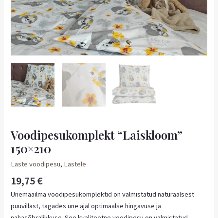
Voodipesukomplekt “Laiskloom”
150×210
Laste voodipesu
,
Lastele
19,75
€
Unemaailma voodipesukomplektid on valmistatud naturaalsest
puuvillast, tagades une ajal optimaalse hingavuse ja
nahasõbralikkuse. See kvaliteetne voodipesu on valmistatud