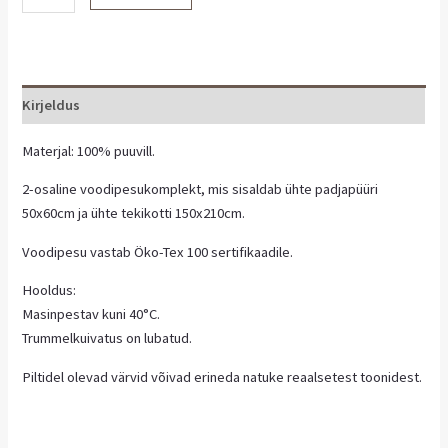
Kirjeldus
Materjal: 100% puuvill.
2-osaline voodipesukomplekt, mis sisaldab ühte padjapüüri
50x60cm ja ühte tekikotti 150x210cm.
Voodipesu vastab Öko-Tex 100 sertifikaadile.
Hooldus:
Masinpestav kuni 40°C.
Trummelkuivatus on lubatud.
Piltidel olevad värvid võivad erineda natuke reaalsetest toonidest.