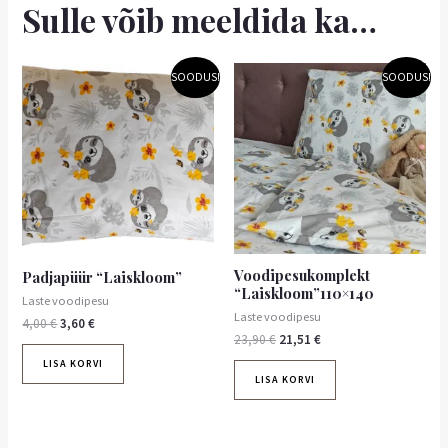
Sulle võib meeldida ka…
Algne
Praegune
Algne
Praegune
SOODUS!
SOODUS!
hind
hind
hind
hind
oli:
on:
oli:
on:
4,00 €.
3,60 €.
23,90 €.
21,51 €.
Voodipesukomplekt
Padjapüür “Laiskloom”
“Laiskloom”110×140
Laste voodipesu
Laste voodipesu
4,00
€
3,60
€
23,90
€
21,51
€
LISA KORVI
LISA KORVI