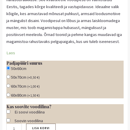
Eestis, tagades kõrge kvaliteedi ja vastupidavuse. Ideaalne valik
kõigile, kes armastavad mõnusat puhkust, armsaid loodusmotiive
ja mängulist disaini. Voodipesul on lõbus ja armas laiskloomadega
muster, mis toob magamistuppa hubasust, mängulisust ja
positiivset meeleolu. Õrnad toonid ja pehme kangas muudavad iga
magamistoa rahustavaks pelgupaigaks, kus uni tuleb iseenesest.
Laos
Padjapüüri suurus
50x60cm
50x70cm
(
+
0,50
€
)
60x70cm
(
+
1,00
€
)
60x80cm
(
+
1,50
€
)
Kas soovite voodilina?
Ei soovi voodilina
Soovin voodilina
LISA KORVI