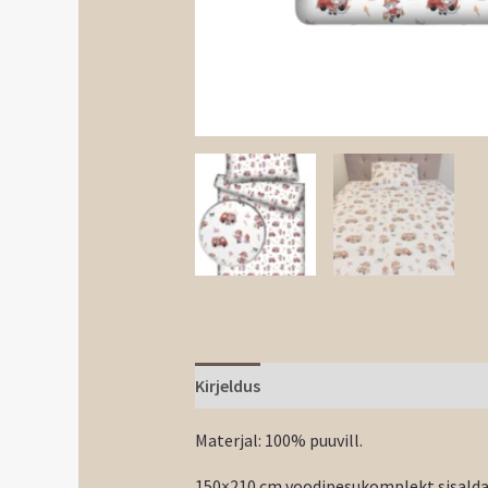
Kirjeldus
Materjal: 100% puuvill.
150×210 cm voodipesukomplekt sisaldab