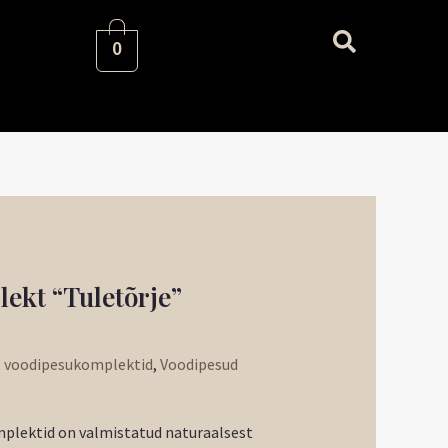
0
ekt “Tuletõrje”
t voodipesukomplektid
,
Voodipesud
lektid on valmistatud naturaalsest