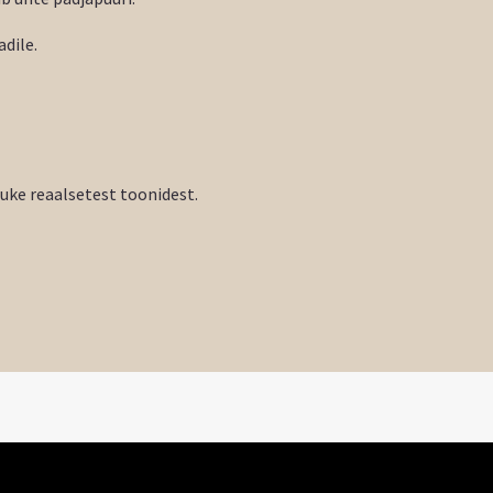
dile.
tuke reaalsetest toonidest.