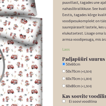
puuvillast, tagades une aja
nahasõbralikkuse. See kva
Eestis, tagades kõrge kvali
voodipesukomplekt on täis 
suurepäraselt lastele, kes 
elukutsetest. Lisage oma l
armsa voodipesuga, mis ära
Laos
Padjapüüri suurus
50x60cm
50x70cm
(
+
0,50
€
)
60x70cm
(
+
1,00
€
)
60x80cm
(
+
1,50
€
)
Kas soovite voodili
Ei soovi voodilina