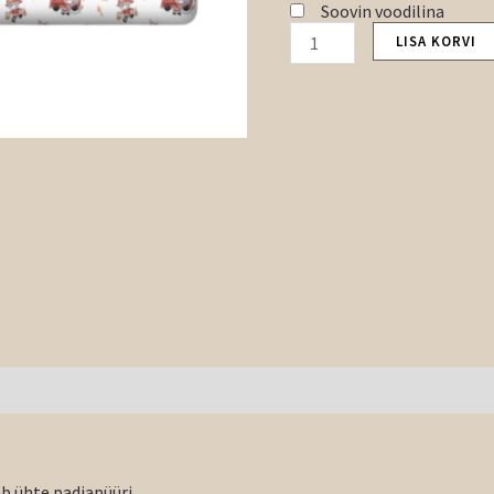
Soovin voodilina
LISA KORVI
 ühte padjapüüri.