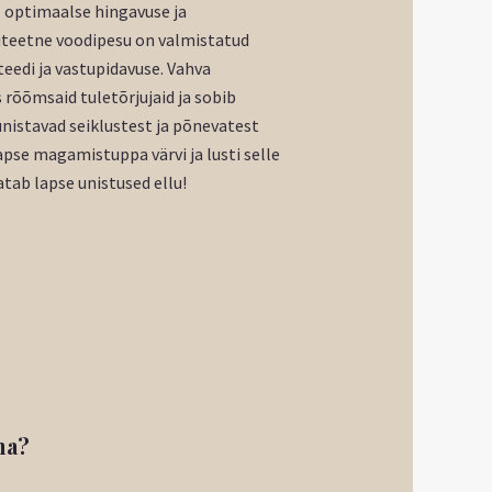
l optimaalse hingavuse ja
liteetne voodipesu on valmistatud
teedi ja vastupidavuse. Vahva
rõõmsaid tuletõrjujaid ja sobib
unistavad seiklustest ja põnevatest
apse magamistuppa värvi ja lusti selle
tab lapse unistused ellu!
na?