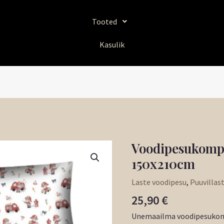
Tooted
Kasulik
Voodipesukompl
Voodipesukomplekt
"Tuletõrje"
150x210cm
150x210cm
Laste voodipesu
,
Puuvillas
kogus
25,90
€
Unemaailma voodipesukomp