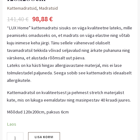
Kattemadratsid
,
Madratsid
98,88
€
141,40
€
“LUX Home” kattemadratsi sisuks on väga kvaliteetne lateks, mille
peamiseks omaduseks on, et madrats on väga elastne ning võtab
kuju inimese keha järgi. Tänu sellele vähenevad oluliselt
tavamadratsil tekkida võivad seljavalud ning ärkate puhanuna ning
värskena, et alustada rõõmsalt uut päeva.
Lateks on ka hästi hingav allergiavastane materjal, mis ei lase
tolmulestadel paljuneda. Seega sobib see kattemadrats ideaalselt
allergikutele.
Kattemadratsil on kvaliteetsest ja pehmest stretch materjalist
kate, mis on lukuga eemaldatav ning masinpestav 40 kraadi juures.
Mõõdud 120x200cm, paksus 6cm
Laos
LISA KORVI