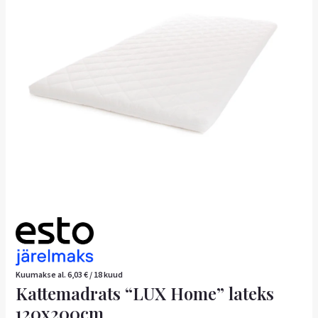
kogus
Kuumakse al.
6,03
€
/ 18 kuud
Kattemadrats “LUX Home” lateks
120x200cm