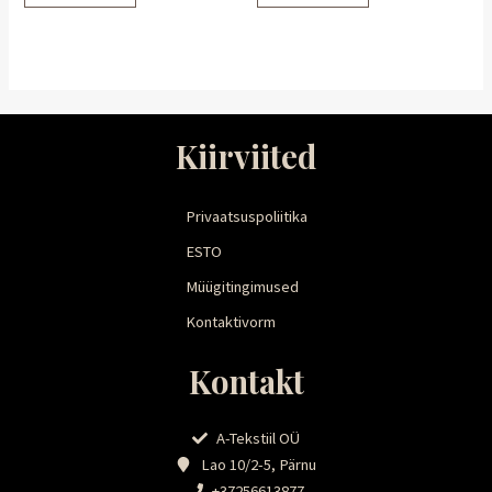
Kiirviited
Privaatsuspoliitika
ESTO
Müügitingimused
Kontaktivorm
Kontakt
A-Tekstiil OÜ
Lao 10/2-5, Pärnu
+37256613877