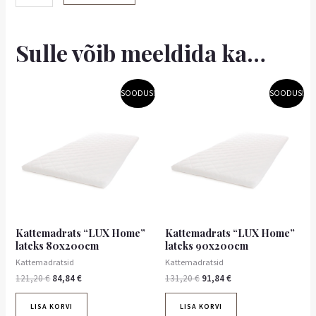
Sulle võib meeldida ka…
Algne
Praegune
Algne
Praegune
SOODUS!
SOODUS!
hind
hind
hind
hind
oli:
on:
oli:
on:
121,20 €.
84,84 €.
131,20 €.
91,84 €.
Kattemadrats “LUX Home”
Kattemadrats “LUX Home”
lateks 80x200cm
lateks 90x200cm
Kattemadratsid
Kattemadratsid
121,20
€
84,84
€
131,20
€
91,84
€
LISA KORVI
LISA KORVI