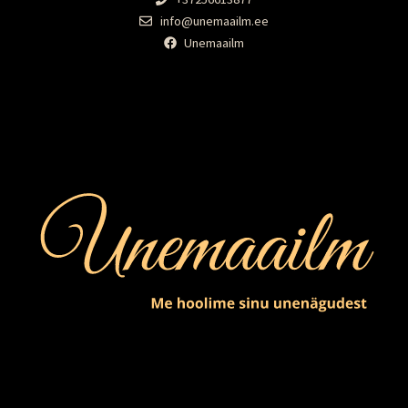
info@unemaailm.ee
Unemaailm