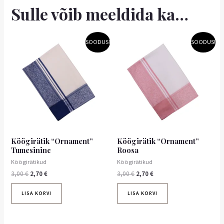
Sulle võib meeldida ka…
Algne
Praegune
Algne
Praegune
SOODUS!
SOODUS!
hind
hind
hind
hind
oli:
on:
oli:
on:
3,00 €.
2,70 €.
3,00 €.
2,70 €.
Köögirätik “Ornament”
Köögirätik “Ornament”
Tumesinine
Roosa
Köögirätikud
Köögirätikud
3,00
€
2,70
€
3,00
€
2,70
€
LISA KORVI
LISA KORVI