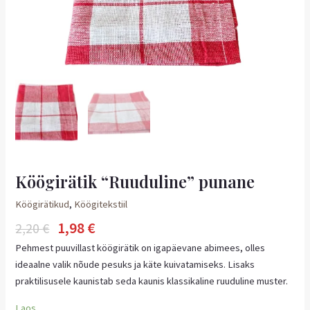
Köögirätik “Ruuduline” punane
Köögirätikud
,
Köögitekstiil
1,98
€
2,20
€
Pehmest puuvillast köögirätik on igapäevane abimees, olles
ideaalne valik nõude pesuks ja käte kuivatamiseks. Lisaks
praktilisusele kaunistab seda kaunis klassikaline ruuduline muster.
Laos