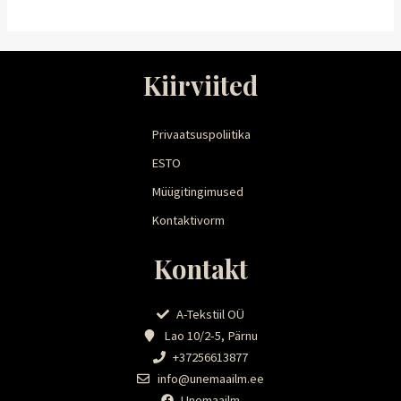
Kiirviited
Privaatsuspoliitika
ESTO
Müügitingimused
Kontaktivorm
Kontakt
A-Tekstiil OÜ
Lao 10/2-5, Pärnu
+37256613877
info@unemaailm.ee
Unemaailm