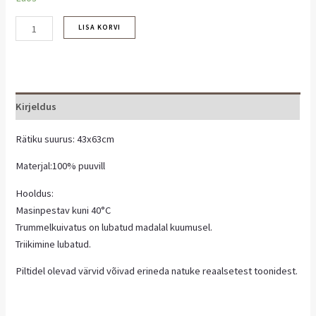
LISA KORVI
Kirjeldus
Rätiku suurus: 43x63cm
Materjal:100% puuvill
Hooldus:
Masinpestav kuni 40°C
Trummelkuivatus on lubatud madalal kuumusel.
Triikimine lubatud.
Piltidel olevad värvid võivad erineda natuke reaalsetest toonidest.