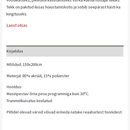
Tekk on pakitud ilusas hoiustamiskotis ja sobib seepärast hästi ka
kingituseks.
Laost otsas
Kirjeldus
Mõõdud: 150x200cm
Materjal: 85% akrüül, 15% polüester
Hooldus:
Masinpestav õrna pesu programmiga kuni 30°C.
Trummelkuivatus keelatud.
Piltidel olevad värvid võivad erineda natuke reaalsetest toonidest.