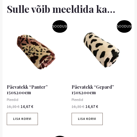
Sulle võib meeldida ka…
Algne
Praegune
Algne
Praegune
SOODUS!
SOODUS!
hind
hind
hind
hind
oli:
on:
oli:
on:
16,30 €.
14,67 €.
16,30 €.
14,67 €.
Päevatekk “Panter”
Päevatekk “Gepard”
150x200cm
150x200cm
Pleedid
Pleedid
16,30
€
14,67
€
16,30
€
14,67
€
LISA KORVI
LISA KORVI