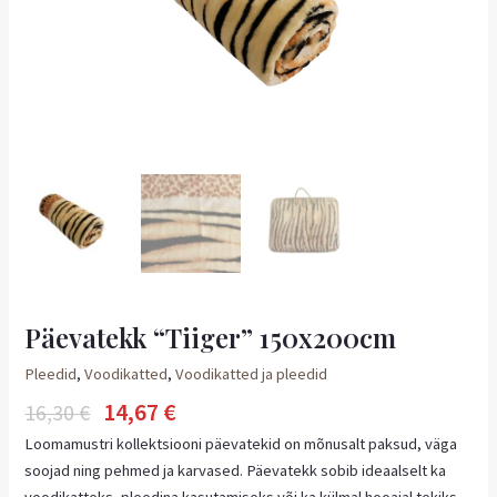
Päevatekk “Tiiger” 150x200cm
Pleedid
,
Voodikatted
,
Voodikatted ja pleedid
14,67
€
16,30
€
Loomamustri kollektsiooni päevatekid on mõnusalt paksud, väga
soojad ning pehmed ja karvased. Päevatekk sobib ideaalselt ka
voodikatteks, pleedina kasutamiseks või ka külmal hooajal tekiks.