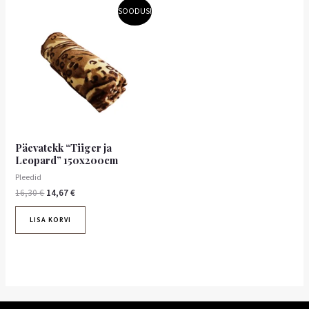
Algne
Praegune
SOODUS!
hind
hind
oli:
on:
16,30 €.
14,67 €.
Päevatekk “Tiiger ja
Leopard” 150x200cm
Pleedid
16,30
€
14,67
€
LISA KORVI