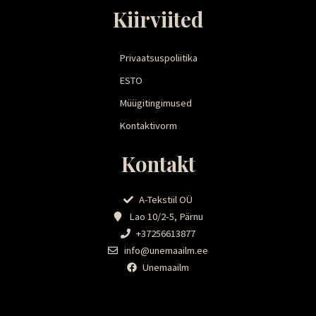
Kiirviited
Privaatsuspoliitika
ESTO
Müügitingimused
Kontaktivorm
Kontakt
A-Tekstiil OÜ
Lao 10/2-5, Pärnu
+37256613877
info@unemaailm.ee
Unemaailm