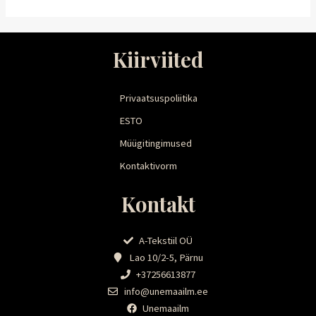
Kiirviited
Privaatsuspoliitika
ESTO
Müügitingimused
Kontaktivorm
Kontakt
A-Tekstiil OÜ
Lao 10/2-5, Pärnu
+37256613877
info@unemaailm.ee
Unemaailm