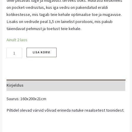
teile piisavalt tuge ja mugavust terveks ööks. Madratsi keskmeks
on pocket-vedrustus, kus iga vedru on pakendatud eraldi
kotikestesse, mis tagab teie kehale optimaalse toe ja mugavuse.
Lisaks on vedrude peal 3,5 cm lainelist porolooni, mis pakub
täiendavat pehmust ja toetust teie kehale.
Ainult 2 laos
LISA KORVI
Kirjeldus
Suurus: 160x200x21cm
Piltidel olevad värvid võivad erineda natuke reaalsetest toonidest.