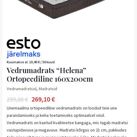
Kuumakse al.
10,40
€
/ 36 kuud
Vedrumadrats “Helena”
Ortopeediline 160x200cm
Vedrumadratsid
,
Madratsid
269,10
€
299,00
€
Unemaailma ortopeediline vedrumadrats on loodud teie une
parandamiseks ja keha toetamiseks optimaalsel viisil.
Vedrumadrats on kaetud kvaliteetse kangaga, mis tagab madratsi
vastupidavuse ja mugavuse. Madratsi kõrgus on 21 cm, pakkudes