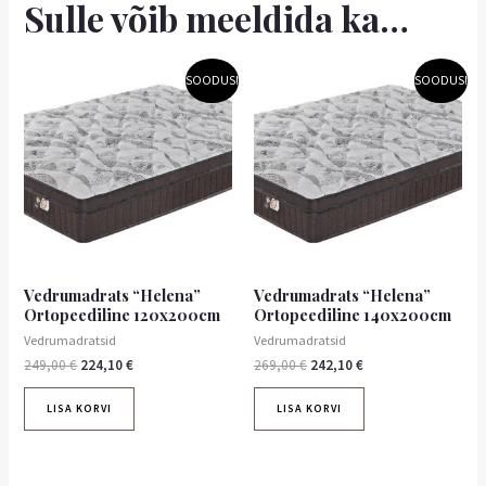
Sulle võib meeldida ka…
Algne
Praegune
Algne
Praegune
SOODUS!
SOODUS!
hind
hind
hind
hind
oli:
on:
oli:
on:
249,00 €.
224,10 €.
269,00 €.
242,10 €.
Vedrumadrats “Helena”
Vedrumadrats “Helena”
Ortopeediline 120x200cm
Ortopeediline 140x200cm
Vedrumadratsid
Vedrumadratsid
249,00
€
224,10
€
269,00
€
242,10
€
LISA KORVI
LISA KORVI