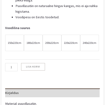
pikka eluiga.
Puuvillasatiin on naturaalne hingav kangas, mis ei aja nahka
higistama.
Voodipesu on Eestis toodetud.
Voodilina suurus
150x220cm
180x220cm
200x220cm
220x220cm
240x220cm
LISA KORVI
Kirjeldus
Materjal: puuvillasatiin.