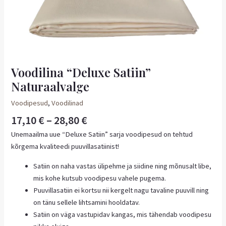
Voodilina “Deluxe Satiin”
Naturaalvalge
Voodipesud
,
Voodilinad
17,10
€
–
28,80
€
Unemaailma uue “Deluxe Satiin” sarja voodipesud on tehtud
kõrgema kvaliteedi puuvillasatiinist!
Satiin on naha vastas ülipehme ja siidine ning mõnusalt libe,
mis kohe kutsub voodipesu vahele pugema.
Puuvillasatiin ei kortsu nii kergelt nagu tavaline puuvill ning
on tänu sellele lihtsamini hooldatav.
Satiin on väga vastupidav kangas, mis tähendab voodipesu