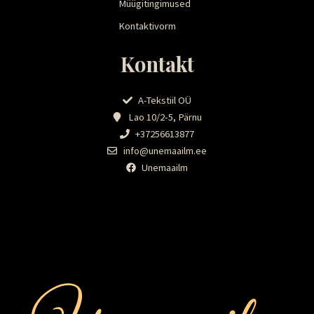
Müügitingimused
Kontaktivorm
Kontakt
A-Tekstiil OÜ
Lao 10/2-5, Pärnu
+37256613877
info@unemaailm.ee
Unemaailm