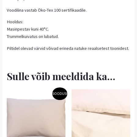
Voodilina vastab Öko-Tex 100 sertifikaadile.
Hooldus:
Masinpestav kuni 40°C.
Trummelkuivatus on lubatud.
Piltidel olevad värvid võivad erineda natuke reaalsetest toonidest.
Sulle võib meeldida ka…
Hinnavahemik:
Sellel
SOODUS!
4,41 €
tootel
kuni
on
5,31 €
mitu
varianti.
Valikuid
saab