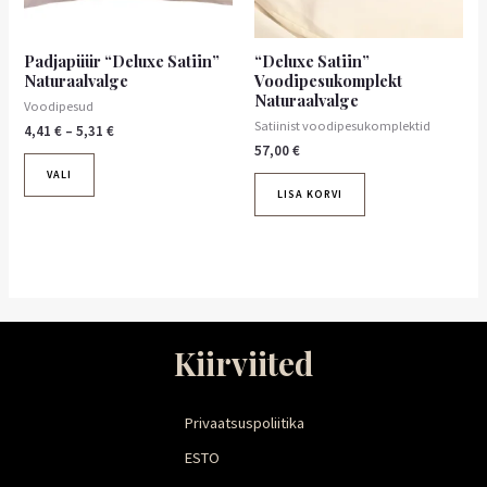
teha
tootelehel.
Padjapüür “Deluxe Satiin”
“Deluxe Satiin”
Naturaalvalge
Voodipesukomplekt
Naturaalvalge
Voodipesud
Satiinist voodipesukomplektid
4,41
€
–
5,31
€
57,00
€
VALI
LISA KORVI
Kiirviited
Privaatsuspoliitika
ESTO