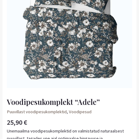
Voodipesukomplekt “Adele”
Puuvillast voodipesukomplektid
,
Voodipesud
25,90
€
Unemaailma voodipesukomplektid on valmistatud naturaalsest
puuvillast, tagades une ajal optimaalse hingavuse ja