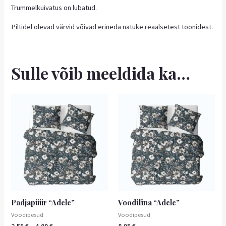
Trummelkuivatus on lubatud.
Piltidel olevad värvid võivad erineda natuke reaalsetest toonidest.
Sulle võib meeldida ka…
Hinnavahemik:
Sellel
Sellel
2,55 €
tootel
tootel
kuni
on
4,00 €
on
mitu
mitu
varianti.
varianti.
Valikuid
Valikuid
saab
saab
teha
teha
tootelehel.
tootelehel.
Padjapüür “Adele”
Voodilina “Adele”
Voodipesud
Voodipesud