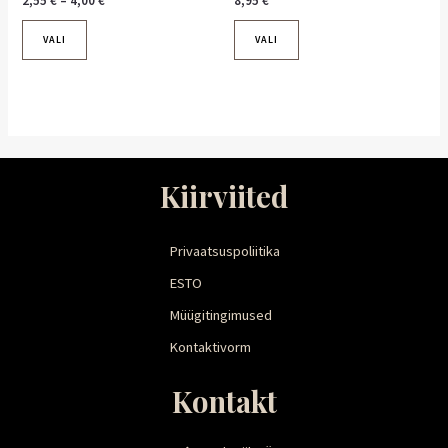
2,55
€
–
4,00
€
8,95
€
VALI
VALI
Kiirviited
Privaatsuspoliitika
ESTO
Müügitingimused
Kontaktivorm
Kontakt