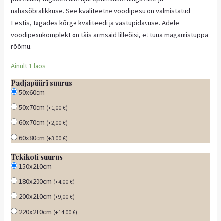
nahasõbralikkuse. See kvaliteetne voodipesu on valmistatud
Eestis, tagades kõrge kvaliteedi ja vastupidavuse. Adele
voodipesukomplekt on täis armsaid lilleõisi, et tuua magamistuppa
rõõmu.
Ainult 1 laos
Padjapüüri suurus
50x60cm
50x70cm
(
+
1,00
€
)
60x70cm
(
+
2,00
€
)
60x80cm
(
+
3,00
€
)
Tekikoti suurus
150x210cm
180x200cm
(
+
4,00
€
)
200x210cm
(
+
9,00
€
)
220x210cm
(
+
14,00
€
)