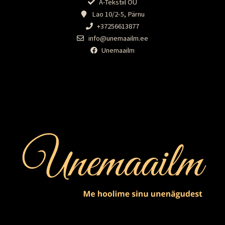
A-Tekstiil OÜ
Lao 10/2-5, Pärnu
+37256613877
info@unemaailm.ee
Unemaailm