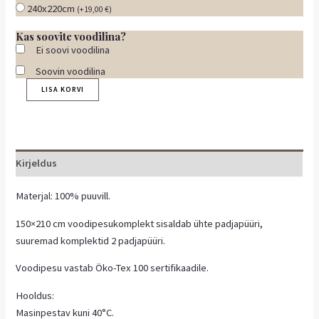
240x220cm
(
+
19,00
€
)
Kas soovite voodilina?
Ei soovi voodilina
Soovin voodilina
LISA KORVI
Kirjeldus
Materjal: 100% puuvill.
150×210 cm voodipesukomplekt sisaldab ühte padjapüüri,
suuremad komplektid 2 padjapüüri.
Voodipesu vastab Öko-Tex 100 sertifikaadile.
Hooldus:
Masinpestav kuni 40°C.