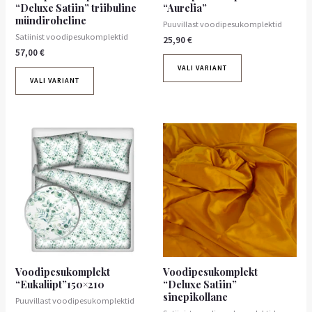
“Deluxe Satiin” triibuline
“Aurelia”
mündiroheline
Puuvillast voodipesukomplektid
Satiinist voodipesukomplektid
25,90
€
57,00
€
VALI VARIANT
VALI VARIANT
Voodipesukomplekt
Voodipesukomplekt
“Eukalüpt”150×210
“Deluxe Satiin”
sinepikollane
Puuvillast voodipesukomplektid