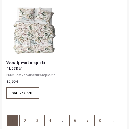
Voodipesukomplekt
“Leena”
Puuvillast voodipesukomplektid
25,90
€
VALI VARIANT
1
2
3
4
…
6
7
8
→