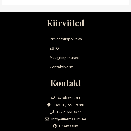
Kiirviited
Privaatsuspoliitika
ESTO
Müügitingimused
Kontaktivorm
Kontakt
A-Tekstiil OÜ
Lao 10/2-5, Pärnu
+37256613877
info@unemaailm.ee
Unemaailm