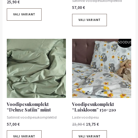
Satiinist voodipesukomplektid
25,90
€
57,00
€
VALI VARIANT
VALI VARIANT
Algne
Praegune
SOODUS!
hind
hind
oli:
on:
23,90 €.
19,75 €.
Voodipesukomplekt
Voodipesukomplekt
“Deluxe Satiin” münt
“Laiskloom” 150×210
Satiinist voodipesukomplektid
Laste voodipesu
57,00
€
23,90
€
19,75
€
VALI VARIANT
VALI VARIANT