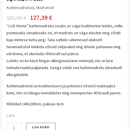
Kattemadratsid
,
Madratsid
127,39
€
181,99
€
“LUX Home” kattemadratsi sisuks on väga kvaliteetne lateks, mille
peamiseks omaduseks on, et madrats on väga elastne ning võtab
kuju inimese keha järgi. Tänu sellele vähenevad oluliselt
tavamadratsil tekkida võivad seljavalud ning ärkate puhanuna ning
värskena, et alustada rõõmsalt uut päeva.
Lateks on ka hästi hingav allergiavastane materjal, mis ei lase
tolmulestadel paljuneda. Seega sobib see kattemadrats ideaalselt
allergikutele.
Kattemadratsil on kvaliteetsest ja pehmest stretch materjalist
kate, mis on lukuga eemaldatav ning masinpestav 40 kraadi juures.
Mõõdud 140x200cm, paksus 6cm
Laos
LISA KORVI