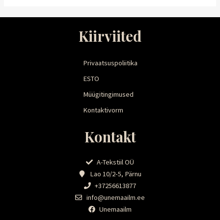
Kiirviited
Privaatsuspoliitika
ESTO
Müügitingimused
Kontaktivorm
Kontakt
A-Tekstiil OÜ
Lao 10/2-5, Pärnu
+37256613877
info@unemaailm.ee
Unemaailm