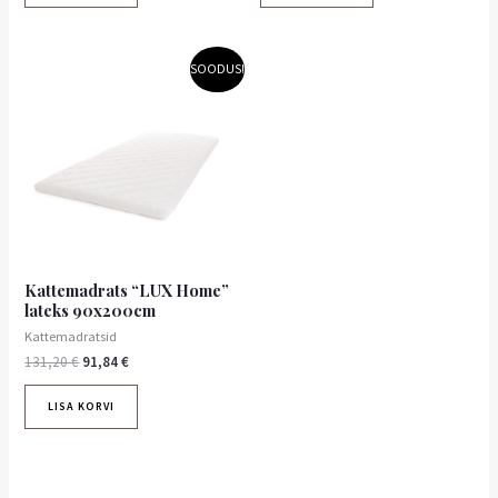
Algne
Praegune
SOODUS!
hind
hind
oli:
on:
131,20 €.
91,84 €.
Kattemadrats “LUX Home”
lateks 90x200cm
Kattemadratsid
131,20
€
91,84
€
LISA KORVI