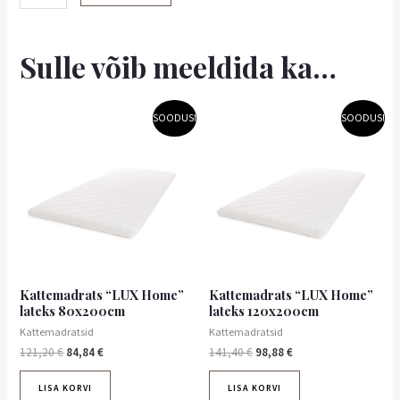
Sulle võib meeldida ka…
Algne
Praegune
Algne
Praegune
SOODUS!
SOODUS!
hind
hind
hind
hind
oli:
on:
oli:
on:
121,20 €.
84,84 €.
141,40 €.
98,88 €.
Kattemadrats “LUX Home”
Kattemadrats “LUX Home”
lateks 80x200cm
lateks 120x200cm
Kattemadratsid
Kattemadratsid
121,20
€
84,84
€
141,40
€
98,88
€
LISA KORVI
LISA KORVI