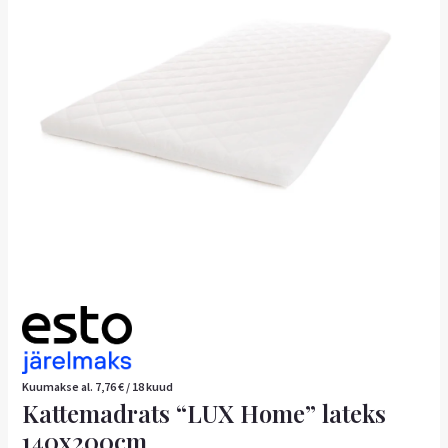
kogus
Kuumakse al.
7,76
€
/ 18 kuud
Kattemadrats “LUX Home” lateks
140x200cm