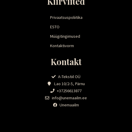
Kiirviited
Privaatsuspoliitika
ESTO
Müügitingimused
Kontaktivorm
Kontakt
A-Tekstiil OÜ
Lao 10/2-5, Pärnu
+37256613877
info@unemaailm.ee
Unemaailm