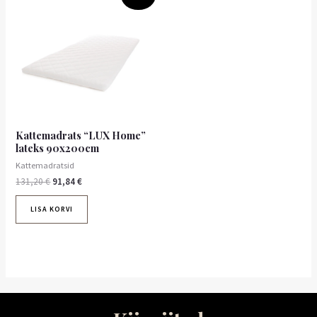
hind
hind
oli:
on:
131,20 €.
91,84 €.
Kattemadrats “LUX Home”
lateks 90x200cm
Kattemadratsid
131,20
€
91,84
€
LISA KORVI