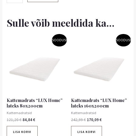
Sulle võib meeldida ka…
Algne
Praegune
Algne
Praegune
SOODUS!
SOODUS!
hind
hind
hind
hind
oli:
on:
oli:
on:
121,20 €.
84,84 €.
242,99 €.
170,09 €.
Kattemadrats “LUX Home”
Kattemadrats “LUX Home”
lateks 80x200cm
lateks 160x200cm
Kattemadratsid
Kattemadratsid
121,20
€
84,84
€
242,99
€
170,09
€
LISA KORVI
LISA KORVI