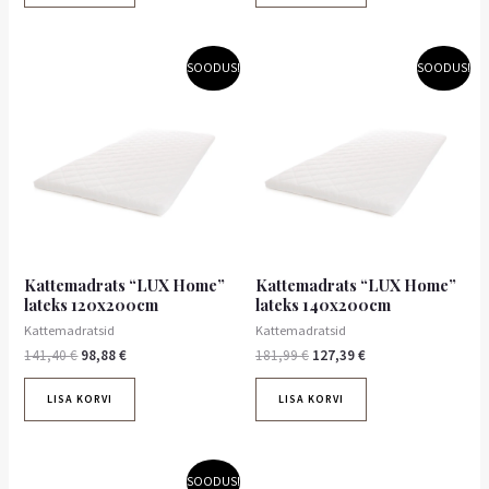
Algne
Praegune
Algne
Praegune
SOODUS!
SOODUS!
hind
hind
hind
hind
oli:
on:
oli:
on:
141,40 €.
98,88 €.
181,99 €.
127,39 €.
Kattemadrats “LUX Home”
Kattemadrats “LUX Home”
lateks 120x200cm
lateks 140x200cm
Kattemadratsid
Kattemadratsid
141,40
€
98,88
€
181,99
€
127,39
€
LISA KORVI
LISA KORVI
Algne
Praegune
SOODUS!