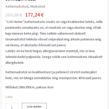
Kattemadratsid
,
Madratsid
177,24
€
253,20
€
“LUX Home” kattemadratsi sisuks on väga kvaliteetne lateks, mille
peamiseks omaduseks on, et madrats on väga elastne ning võtab
kuju inimese keha järgi. Tänu sellele vähenevad oluliselt
tavamadratsil tekkida võivad seljavalud ning ärkate puhanuna ning
värskena, et alustada rõõmsalt uut päeva.
Lateks on ka hästi hingav allergiavastane materjal, mis ei lase
tolmulestadel paljuneda. Seega sobib see kattemadrats ideaalselt
allergikutele.
Kattemadratsil on kvaliteetsest ja pehmest stretch materjalist
kate, mis on lukuga eemaldatav ning masinpestav 40 kraadi juures.
Mõõdud 180x200cm, paksus 6cm
Laos
LISA KORVI