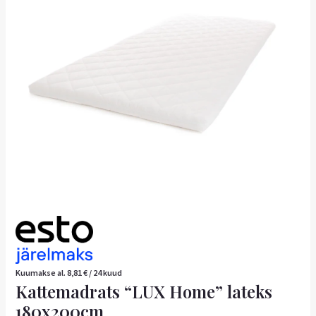
kogus
Kuumakse al.
8,81
€
/ 24 kuud
Kattemadrats “LUX Home” lateks
180x200cm